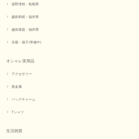
湯野津焼・島根県
越前和紙・福井県
越前漆器・福井県
京都・扇子(準備中)
オシャレ実用品
アクセサリー
貴金属
バッグチャーム
Tシャツ
生活雑貨